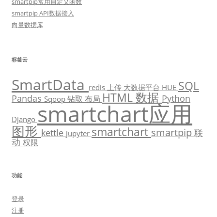
smartpip常用自定义函数
smartpip API数据接入
向量数据库
标签云
SmartData
SQL
redis
上传
大数据平台
HUE
数据
HTML
Pandas
Python
钻取
布局
Sqoop
smartchart应用
Django
图形
smartchart
smartpip
kettle
联
jupyter
动
权限
功能
登录
注册