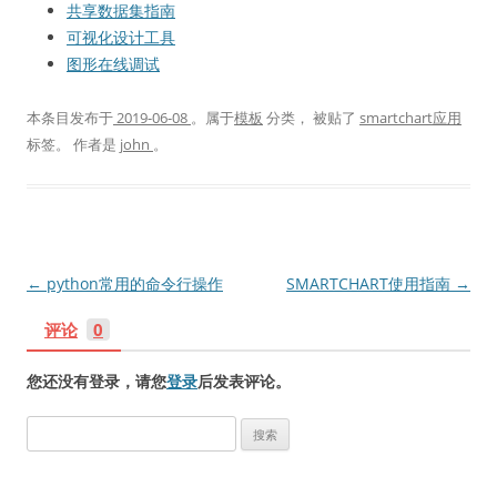
共享数据集指南
可视化设计工具
图形在线调试
本条目发布于
2019-06-08
。属于
模板
分类， 被贴了
smartchart应用
标签。
作者是
john
。
文
←
python常用的命令行操作
SMARTCHART使用指南
→
章
评论
0
导
航
您还没有登录，请您
登录
后发表评论。
搜
索
：