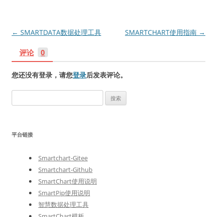
文
←
SMARTDATA数据处理工具
SMARTCHART使用指南
→
章
评论
0
导
航
您还没有登录，请您
登录
后发表评论。
搜
索
：
平台链接
Smartchart-Gitee
Smartchart-Github
SmartChart使用说明
SmartPip使用说明
智慧数据处理工具
SmartChart模板