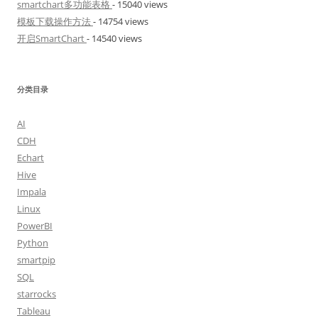
smartchart多功能表格
- 15040 views
模板下载操作方法
- 14754 views
开启SmartChart
- 14540 views
分类目录
AI
CDH
Echart
Hive
Impala
Linux
PowerBI
Python
smartpip
SQL
starrocks
Tableau