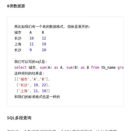
B类数据源
再比如我们有一个表的数据格式
,
指标是展开的
:
城市
A
B
长沙
10
12
上海
11
19
长沙
9
10
我们可以写的
sql是
:
select
城市
,
sum
(
A
)
as
A
,
sum
(
B
)
as
B
from
tb_name
group
这样得到的结果是
:
[[
'城市'
,
'A'
,
'B'
],
[
'长沙'
,
19
,
22
],
[
'上海'
,
11
,
19
]]
和我们的标准格式也是一样的
SQL多段查询