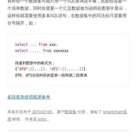
有时你一个数据集可能只用一个SQL查询还不够，比如你需要一
个清单数据，同时你需要一个汇总数据做为说明在图形中显示，
这样你就需要使用多条SQL语句，在数据集中的写法你只需要用
分号隔开，如：
select
...
from
xxx
;
select
.....
from
xxxxxxx
传递到图形中的格式为：
{
"df0"
:[[...]].
"df1"
:[[......]]
}
df0
,
df1分别对应的是第一段和第二段查询
多段查询使用视屏参考
本条目发布于
2019-07-09
。属于
数据集
分类， 被贴了
smartchart应
用
标签。
作者是
john
。