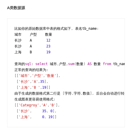
A类数据源
比如你的原始数据库中表的格式如下
,
表名
tb_name
:
城市
户型
数量
长沙
A
12
长沙
A
23
上海
B
19
查询的
sql
:
select
城市
,
户型
,
sum
(
数量
)
AS
数量
from
tb_name
g
正常的查询的结果为
:
[[
'城市'
,
'户型'
,
'数量'
],
[
'长沙'
,
'A'
,
35
],
[
'上海'
,
'B '
,
19
]]
由于生成的数据格式第二行是
[
字符
,
字符
,
数值
],
后台会自动进行转列动
生成图表更容易使用格式
:
[[
'Categroy'
,
'A'
,
'B'
],
[
'长沙'
,
35
,
0
],
[
'上海'
,
0
,
19
]]